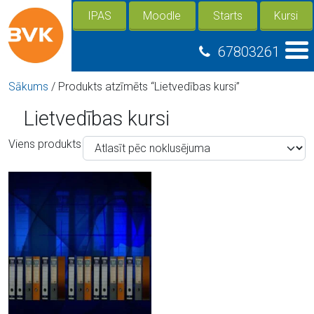
IPAS
Moodle
Starts
Kursi
67803261
Sākums
/ Produkts atzīmēts “Lietvedības kursi”
Lietvedības kursi
Viens produkts