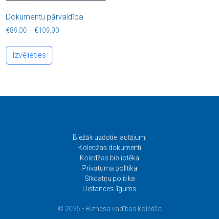
Dokumentu pārvaldība
Price range: €89.00 through €109.00
€
89.00
–
€
109.00
This product has multiple variants. The options
Izvēlieties
Biežāk uzdotie jautājumi
Koledžas dokumenti
Koledžas bibliotēka
Privātuma politika
Sīkdatņu politika
Distances līgums
© 2025 • Biznesa vadības koledža