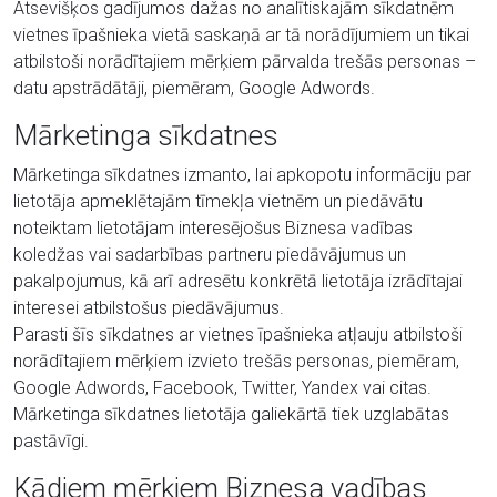
Atsevišķos gadījumos dažas no analītiskajām sīkdatnēm
vietnes īpašnieka vietā saskaņā ar tā norādījumiem un tikai
atbilstoši norādītajiem mērķiem pārvalda trešās personas –
datu apstrādātāji, piemēram, Google Adwords.
Mārketinga sīkdatnes
Mārketinga sīkdatnes izmanto, lai apkopotu informāciju par
lietotāja apmeklētajām tīmekļa vietnēm un piedāvātu
noteiktam lietotājam interesējošus Biznesa vadības
koledžas vai sadarbības partneru piedāvājumus un
pakalpojumus, kā arī adresētu konkrētā lietotāja izrādītajai
interesei atbilstošus piedāvājumus.
Parasti šīs sīkdatnes ar vietnes īpašnieka atļauju atbilstoši
norādītajiem mērķiem izvieto trešās personas, piemēram,
Google Adwords, Facebook, Twitter, Yandex vai citas.
Mārketinga sīkdatnes lietotāja galiekārtā tiek uzglabātas
pastāvīgi.
Kādiem mērķiem Biznesa vadības