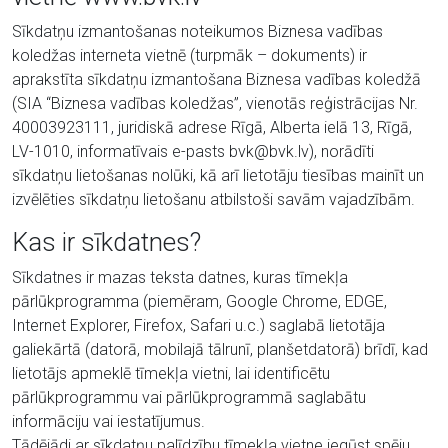
Sīkdatņu izmantošanas noteikumos Biznesa vadības
koledžas interneta vietnē (turpmāk – dokuments) ir
aprakstīta sīkdatņu izmantošana Biznesa vadības koledžā
(SIA “Biznesa vadības koledžas”, vienotās reģistrācijas Nr.
40003923111, juridiskā adrese Rīgā, Alberta ielā 13, Rīgā,
LV-1010, informatīvais e-pasts bvk@bvk.lv), norādīti
sīkdatņu lietošanas nolūki, kā arī lietotāju tiesības mainīt un
izvēlēties sīkdatņu lietošanu atbilstoši savām vajadzībām.
Kas ir sīkdatnes?
Sīkdatnes ir mazas teksta datnes, kuras tīmekļa
pārlūkprogramma (piemēram, Google Chrome, EDGE,
Internet Explorer, Firefox, Safari u.c.) saglabā lietotāja
galiekārtā (datorā, mobilajā tālrunī, planšetdatorā) brīdī, kad
lietotājs apmeklē tīmekļa vietni, lai identificētu
pārlūkprogrammu vai pārlūkprogrammā saglabātu
informāciju vai iestatījumus.
Tādējādi ar sīkdatņu palīdzību tīmekļa vietne iegūst spēju