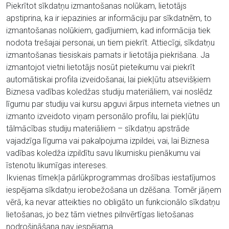
Piekrītot sīkdatņu izmantošanas nolūkam, lietotājs
apstiprina, ka ir iepazinies ar informāciju par sīkdatnēm, to
izmantošanas nolūkiem, gadījumiem, kad informācija tiek
nodota trešajai personai, un tiem piekrīt. Attiecīgi, sīkdatņu
izmantošanas tiesiskais pamats ir lietotāja piekrišana. Ja
izmantojot vietni lietotājs nosūt pieteikumu vai piekrīt
automātiskai profila izveidošanai, lai piekļūtu atsevišķiem
Biznesa vadības koledžas studiju materiāliem, vai noslēdz
līgumu par studiju vai kursu apguvi ārpus interneta vietnes un
izmanto izveidoto viņam personālo profilu, lai piekļūtu
tālmācības studiju materiāliem – sīkdatņu apstrāde
vajadzīga līguma vai pakalpojuma izpildei, vai, lai Biznesa
vadības koledža izpildītu savu likumisku pienākumu vai
īstenotu likumīgas intereses.
Ikvienas tīmekļa pārlūkprogrammas drošības iestatījumos
iespējama sīkdatņu ierobežošana un dzēšana. Tomēr jāņem
vērā, ka nevar atteikties no obligāto un funkcionālo sīkdatņu
lietošanas, jo bez tām vietnes pilnvērtīgas lietošanas
nodrošināšana nav iespējama.