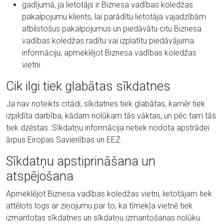
gadījumā, ja lietotājs ir Biznesa vadības koledžas
pakalpojumu klients, lai parādītu lietotāja vajadzībām
atbilstošus pakalpojumus un piedāvātu citu Biznesa
vadības koledžas radītu vai izplatītu piedāvājuma
informāciju, apmeklējot Biznesa vadības koledžas
vietni.
Cik ilgi tiek glabātas sīkdatnes
Ja nav noteikts citādi, sīkdatnes tiek glabātas, kamēr tiek
izpildīta darbība, kādam nolūkam tās vāktas, un pēc tam tās
tiek dzēstas. Sīkdatņu informācija netiek nodota apstrādei
ārpus Eiropas Savienības un EEZ.
Sīkdatņu apstiprināšana un
atspējošana
Apmeklējot Biznesa vadības koledžas vietni, lietotājam tiek
attēlots logs ar ziņojumu par to, ka tīmekļa vietnē tiek
izmantotas sīkdatnes un sīkdatņu izmantošanas nolūku.