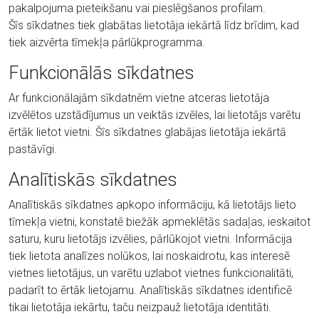
pakalpojuma pieteikšanu vai pieslēgšanos profilam.
Šīs sīkdatnes tiek glabātas lietotāja iekārtā līdz brīdim, kad
tiek aizvērta tīmekļa pārlūkprogramma.
Funkcionālās sīkdatnes
Ar funkcionālajām sīkdatnēm vietne atceras lietotāja
izvēlētos uzstādījumus un veiktās izvēles, lai lietotājs varētu
ērtāk lietot vietni. Šīs sīkdatnes glabājas lietotāja iekārtā
pastāvīgi.
Analītiskās sīkdatnes
Analītiskās sīkdatnes apkopo informāciju, kā lietotājs lieto
tīmekļa vietni, konstatē biežāk apmeklētās sadaļas, ieskaitot
saturu, kuru lietotājs izvēlies, pārlūkojot vietni. Informācija
tiek lietota analīzes nolūkos, lai noskaidrotu, kas interesē
vietnes lietotājus, un varētu uzlabot vietnes funkcionalitāti,
padarīt to ērtāk lietojamu. Analītiskās sīkdatnes identificē
tikai lietotāja iekārtu, taču neizpauž lietotāja identitāti.