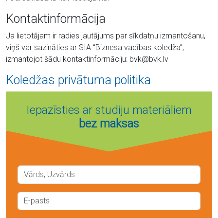
Kontaktinformācija
Ja lietotājam ir radies jautājums par sīkdatņu izmantošanu,
viņš var sazināties ar SIA “Biznesa vadības koledža”,
izmantojot šādu kontaktinformāciju: bvk@bvk.lv
Koledžas privātuma politika
Iepazīsties ar studiju materiāliem
bez maksas