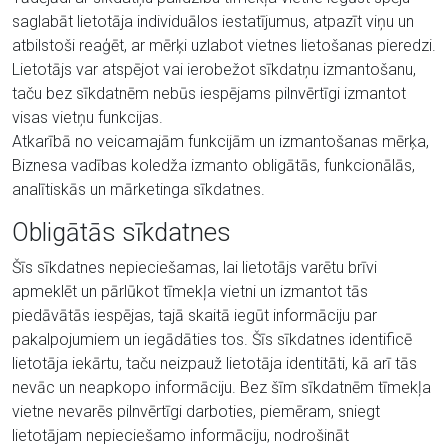
saglabāt lietotāja individuālos iestatījumus, atpazīt viņu un
atbilstoši reaģēt, ar mērķi uzlabot vietnes lietošanas pieredzi.
Lietotājs var atspējot vai ierobežot sīkdatņu izmantošanu,
taču bez sīkdatnēm nebūs iespējams pilnvērtīgi izmantot
visas vietņu funkcijas.
Atkarībā no veicamajām funkcijām un izmantošanas mērķa,
Biznesa vadības koledža izmanto obligātās, funkcionālās,
analītiskās un mārketinga sīkdatnes.
Obligātās sīkdatnes
Šīs sīkdatnes nepieciešamas, lai lietotājs varētu brīvi
apmeklēt un pārlūkot tīmekļa vietni un izmantot tās
piedāvātās iespējas, tajā skaitā iegūt informāciju par
pakalpojumiem un iegādāties tos. Šīs sīkdatnes identificē
lietotāja iekārtu, taču neizpauž lietotāja identitāti, kā arī tās
nevāc un neapkopo informāciju. Bez šīm sīkdatnēm tīmekļa
vietne nevarēs pilnvērtīgi darboties, piemēram, sniegt
lietotājam nepieciešamo informāciju, nodrošināt