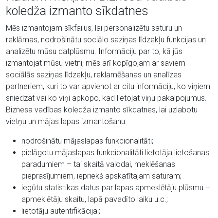
koledža izmanto sīkdatnes
Mēs izmantojam sīkfailus, lai personalizētu saturu un
reklāmas, nodrošinātu sociālo saziņas līdzekļu funkcijas un
analizētu mūsu datplūsmu. Informāciju par to, kā jūs
izmantojat mūsu vietni, mēs arī kopīgojam ar saviem
sociālās saziņas līdzekļu, reklamēšanas un analīzes
partneriem, kuri to var apvienot ar citu informāciju, ko viņiem
sniedzat vai ko viņi apkopo, kad lietojat viņu pakalpojumus.
Biznesa vadības koledža izmanto sīkdatnes, lai uzlabotu
vietņu un mājas lapas izmantošanu:
nodrošinātu mājaslapas funkcionalitāti;
pielāgotu mājaslapas funkcionalitāti lietotāja lietošanas
paradumiem – tai skaitā valodai, meklēšanas
pieprasījumiem, iepriekš apskatītajam saturam;
iegūtu statistikas datus par lapas apmeklētāju plūsmu –
apmeklētāju skaitu, lapā pavadīto laiku u.c.;
lietotāju autentifikācijai;