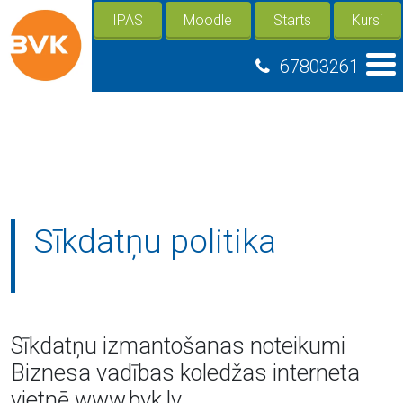
IPAS
Moodle
Starts
Kursi
67803261
Sīkdatņu politika
Sīkdatņu izmantošanas noteikumi
Biznesa vadības koledžas interneta
vietnē www.bvk.lv