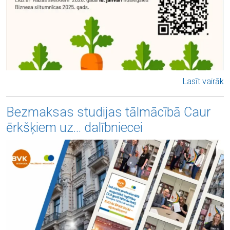
Lasīt vairāk
Bezmaksas studijas tālmācībā Caur
ērkšķiem uz… dalībniecei