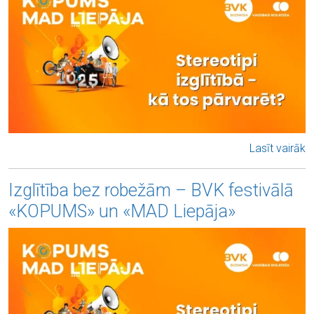
Lasīt vairāk
Izglītība bez robežām – BVK festivālā
«KOPUMS» un «MAD Liepāja»