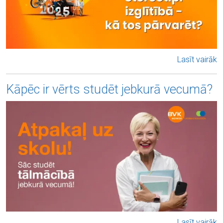
Lasīt vairāk
Kāpēc ir vērts studēt jebkurā vecumā?
Lasīt vairāk