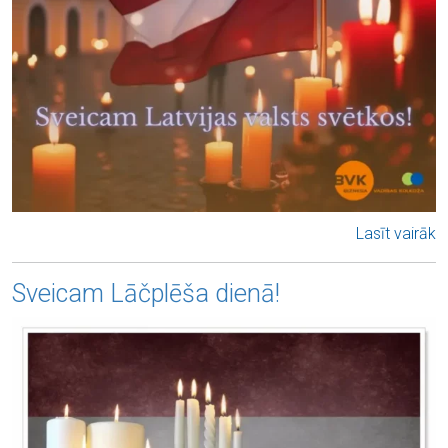
Lasīt vairāk
Sveicam Lāčplēša dienā!