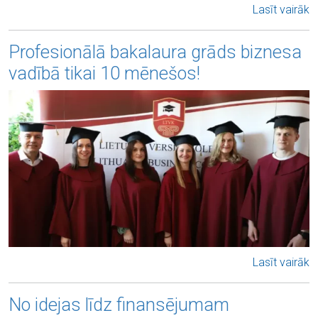
Lasīt vairāk
Profesionālā bakalaura grāds biznesa
vadībā tikai 10 mēnešos!
Lasīt vairāk
No idejas līdz finansējumam