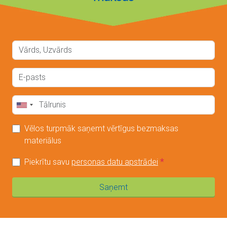
Vēlos turpmāk saņemt vērtīgus bezmaksas
materiālus
Piekrītu savu
personas datu apstrādei
*
Saņemt