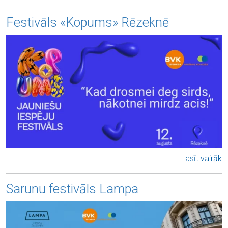
Festivāls «Kopums» Rēzeknē
Lasīt vairāk
Sarunu festivāls Lampa