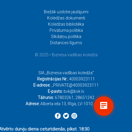
Biežāk uzdotie jautājumi
Koledžas dokumenti
Koledžas bibliotēka
Privātuma politika
Sīkdatņu politika
Distances līgums
© 2025 • Biznesa vadības koledža
SIA „Biznesa vadības koledža”
Reģistrācijas Nr.:
40003923111
E-adrese:
_PRIVATE@40003923111
E-pasts:
bvk@bvk.lv
Tālrunis:
67803261
,
28651242
Adrese:
Alberta iela 13, Rīga, LV-1010, Latvija
tvērto durvju diena ceturtdienās, plkst. 18:30