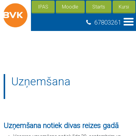
IPAS
Moodle
Starts
Kursi
67803261
Uzņemšana
Uzņemšana notiek divas reizes gadā