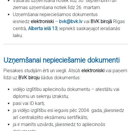
Vasaras uzņemšana notiek līdz 30. septembrim un
ziemas uzņemšana notiek līdz 26. martam.
Uzņemšanai nepieciešamos dokumentus
iesniedz
elektroniski
–
bvk@bvk.lv
vai
BVK birojā
Rīgas
centrā,
Alberta ielā 13
, iepriekš saskaņajot ierašanās
laiku.
Uzņemšanai nepieciešamie dokumenti
Piesakies studijām ērti un viegli. Atsūti
elektroniski
vai paņem
līdzi uz
BVK biroju
šādus dokumentus:
vidējo izglītību apliecinošu dokumentu – atestātu vai
diplomu un sekmju izrakstu;
pasi vai ID karti;
ja vidējo izglītību esi ieguvis pēc 2004. gada, jāiesniedz
arī centralizēto eksāmenu sertifikāts;
ja ir mainīts uzvārds, jāiesniedz to apliecinošs