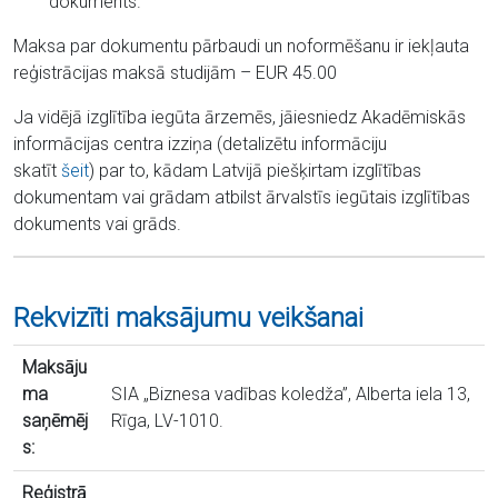
dokuments.
Maksa par dokumentu pārbaudi un noformēšanu ir iekļauta
reģistrācijas maksā studijām – EUR 45.00
Ja vidējā izglītība iegūta ārzemēs, jāiesniedz Akadēmiskās
informācijas centra izziņa (detalizētu informāciju
skatīt
šeit
) par to, kādam Latvijā piešķirtam izglītības
dokumentam vai grādam atbilst ārvalstīs iegūtais izglītības
dokuments vai grāds.
Rekvizīti maksājumu veikšanai
Maksāju
ma
SIA „Biznesa vadības koledža”, Alberta iela 13,
saņēmēj
Rīga, LV-1010.
s:
Reģistrā