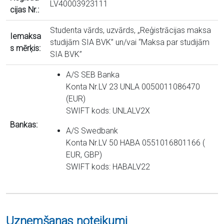
LV40003923111
cijas Nr.:
Studenta vārds, uzvārds, „Reģistrācijas maksa
Iemaksa
studijām SIA BVK” un/vai “Maksa par studijām
s mērķis:
SIA BVK”
A/S SEB Banka
Konta Nr.LV 23 UNLA 0050011086470
(EUR)
SWIFT kods: UNLALV2X
Bankas:
A/S Swedbank
Konta Nr.LV 50 HABA 0551016801166 (
EUR, GBP)
SWIFT kods: HABALV22
Uzņemšanas noteikumi