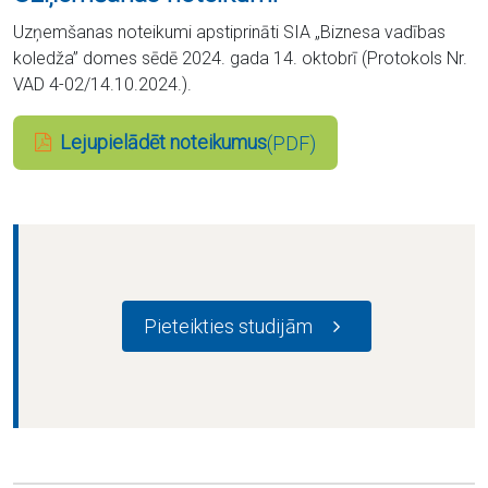
Uzņemšanas noteikumi apstiprināti SIA „Biznesa vadības
koledža” domes sēdē 2024. gada 14. oktobrī (Protokols Nr.
VAD 4-02/14.10.2024.).
Lejupielādēt noteikumus
Pieteikties studijām