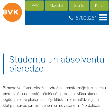
IPAS
Moodle
Starts
Kursi
67803261
Studentu un absolventu
pieredze
Biznesa vadības koledža nodrošina transformējošu studentu
pieredzi ārpus ierastā mācīšanās procesa. Mūsu studenti
iegūst piekļuvi plašam iespēju klāstam, kas palīdz viņiem
kļūt par savas jomas līderiem un novatoriem. No dalības