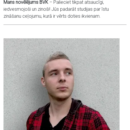
Mans novēlējums BVK
– Palieciet tikpat atsaucīgi,
iedvesmojoši un zinoši! Jūs padarāt studijas par īstu
zināšanu ceļojumu, kurā ir vērts doties ikvienam.