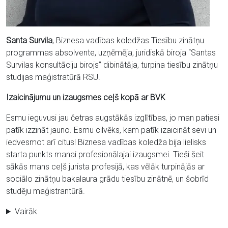
Santa Survila
, Biznesa vadības koledžas Tiesību zinātņu
programmas absolvente, uzņēmēja, juridiskā biroja “Santas
Survilas konsultāciju birojs” dibinātāja, turpina tiesību zinātņu
studijas maģistratūrā RSU.
Izaicinājumu un izaugsmes ceļš kopā ar BVK
Esmu ieguvusi jau četras augstākās izglītības, jo man patiesi
patīk izzināt jauno. Esmu cilvēks, kam patīk izaicināt sevi un
iedvesmot arī citus! Biznesa vadības koledža bija lielisks
starta punkts manai profesionālajai izaugsmei. Tieši šeit
sākās mans ceļš jurista profesijā, kas vēlāk turpinājās ar
sociālo zinātņu bakalaura grādu tiesību zinātnē, un šobrīd
studēju maģistrantūrā.
Vairāk