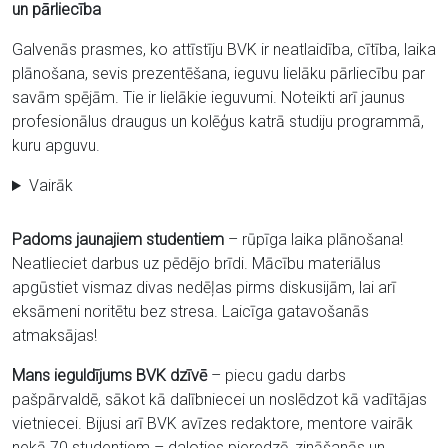
un pārliecība
Galvenās prasmes, ko attīstīju BVK ir neatlaidība, cītība, laika
plānošana, sevis prezentēšana, ieguvu lielāku pārliecību par
savām spējām. Tie ir lielākie ieguvumi. Noteikti arī jaunus
profesionālus draugus un kolēģus katrā studiju programmā,
kuru apguvu.
Vairāk
Padoms jaunajiem studentiem
– rūpīga laika plānošana!
Neatlieciet darbus uz pēdējo brīdi. Mācību materiālus
apgūstiet vismaz divas nedēļas pirms diskusijām, lai arī
eksāmeni noritētu bez stresa. Laicīga gatavošanās
atmaksājas!
Mans ieguldījums BVK dzīvē
– piecu gadu darbs
pašpārvaldē, sākot kā dalībniecei un noslēdzot kā vadītājas
vietniecei. Bijusi arī BVK avīzes redaktore, mentore vairāk
nekā 70 studentiem – daloties pieredzē, zināšanās un