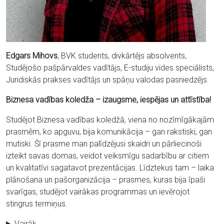
Edgars Mihovs
, BVK students, divkārtējs absolvents,
Studējošo pašpārvaldes vadītājs, E-studiju vides speciālists,
Juridiskās prakses vadītājs un spāņu valodas pasniedzējs.
Biznesa vadības koledža – izaugsme, iespējas un attīstība!
Studējot Biznesa vadības koledžā, viena no nozīmīgākajām
prasmēm, ko apguvu, bija komunikācija – gan rakstiski, gan
mutiski. Šī prasme man palīdzējusi skaidri un pārliecinoši
izteikt savas domas, veidot veiksmīgu sadarbību ar citiem
un kvalitatīvi sagatavot prezentācijas. Līdztekus tam – laika
plānošana un pašorganizācija – prasmes, kuras bija īpaši
svarīgas, studējot vairākas programmas un ievērojot
stingrus termiņus.
Vairāk