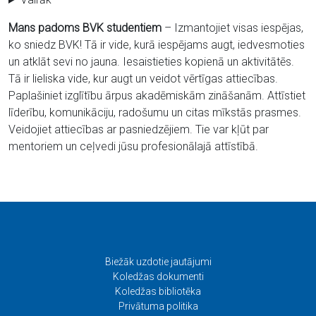
Mans padoms BVK studentiem
– Izmantojiet visas iespējas,
ko sniedz BVK! Tā ir vide, kurā iespējams augt, iedvesmoties
un atklāt sevi no jauna. Iesaistieties kopienā un aktivitātēs.
Tā ir lieliska vide, kur augt un veidot vērtīgas attiecības.
Paplašiniet izglītību ārpus akadēmiskām zināšanām. Attīstiet
līderību, komunikāciju, radošumu un citas mīkstās prasmes.
Veidojiet attiecības ar pasniedzējiem. Tie var kļūt par
mentoriem un ceļvedi jūsu profesionālajā attīstībā.
Biežāk uzdotie jautājumi
Koledžas dokumenti
Koledžas bibliotēka
Privātuma politika