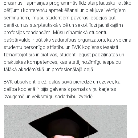
Erasmus+ apmaiņas programmās līdz starptautisku lietišķo
pētījumu konferenču apmeklēšanai un piekļuvei vērtīgiem
semināriem, mūsu studentiem paveras iespējas gūt
panākumus starptautiskā vidē un sekot līdzi jaunākajām
profesijas tendencēm. Mūsu dinamiskā studentu
pašpārvalde ir būtisks sadarbības organizators, kas veicina
studentu personīgo attīstību un BVK kopienas iesaisti.
Izmantojot šīs iniciatīvas, studenti iegūst padziļinātas un
praktiskas kompetences, kas atstāj nozīmīgu iespaidu
tālākā akadēmiskā un profesionālajā ceļā.
BVK absolventi bieži dalās savā pieredzē un uzsver, ka
dalība kopienā ir bijis galvenais pamats viņu karjeras
izaugsmē un veiksmīgu sadarbību izveidē.