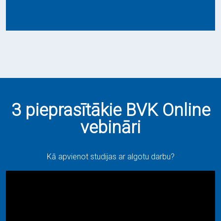
3 pieprasītākie BVK Online
vebināri
Kā apvienot studijas ar algotu darbu?