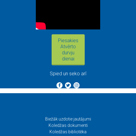
Piesakies
Atvērto
durvju
dienai
Spied un seko arī
Biežāk uzdotie jautājumi
Koledžas dokumenti
Koledžas bibliotēka