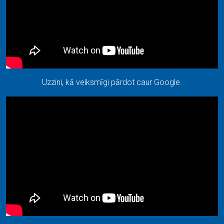
Uzzini, kā veiksmīgi pārdot caur Google.