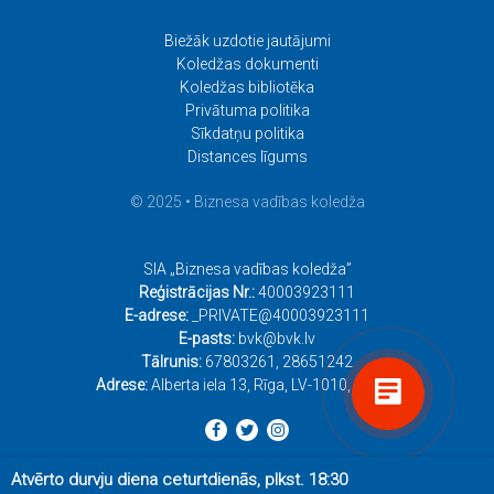
Biežāk uzdotie jautājumi
Koledžas dokumenti
Koledžas bibliotēka
Privātuma politika
Sīkdatņu politika
Distances līgums
© 2025 • Biznesa vadības koledža
SIA „Biznesa vadības koledža”
Reģistrācijas Nr.:
40003923111
E-adrese:
_PRIVATE@40003923111
E-pasts:
bvk@bvk.lv
Tālrunis:
67803261
,
28651242
Adrese:
Alberta iela 13, Rīga, LV-1010, Latvija
Atvērto durvju diena ceturtdienās, plkst. 18:30