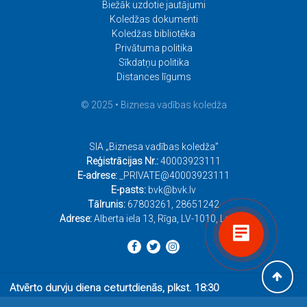
Biežāk uzdotie jautājumi
Koledžas dokumenti
Koledžas bibliotēka
Privātuma politika
Sīkdatņu politika
Distances līgums
© 2025 • Biznesa vadības koledža
SIA „Biznesa vadības koledža”
Reģistrācijas Nr.:
40003923111
E-adrese:
_PRIVATE@40003923111
E-pasts:
bvk@bvk.lv
Tālrunis:
67803261
,
28651242
Adrese:
Alberta iela 13, Rīga, LV-1010, Latvija
Atvērto durvju diena ceturtdienās, plkst. 18:30