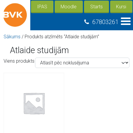
IPAS
Moodle
Starts
Kursi
67803261
Sākums
/ Produkts atzīmēts “Atlaide studijām”
Atlaide studijām
Viens produkts