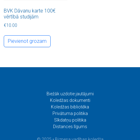
BVK Dāvanu karte 100€
vērtībā studijām
€
10.00
Pievienot grozam
Biežāk uzdotie jautājumi
Koledžas dokumenti
Koledžas bibliotēka
Privātuma politika
Sīkdatņu politika
Distances līgums
© 2025 • Biznesa vadības koledža