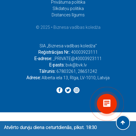
Privātuma politika
Sīkdatņu politika
Distances līgums
© 2025 • Biznesa vadības koledža
SIA „Biznesa vadības koledža”
Reģistrācijas Nr.:
40003923111
E-adrese:
_PRIVATE@40003923111
E-pasts:
bvk@bvk.lv
Tālrunis:
67803261
,
28651242
Adrese:
Alberta iela 13, Rīga, LV-1010, Latvija
Atvērto durvju diena ceturtdienās, plkst. 18:30