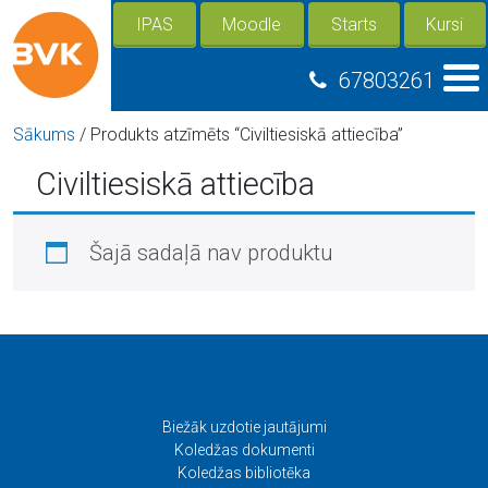
IPAS
Moodle
Starts
Kursi
67803261
Sākums
/ Produkts atzīmēts “Civiltiesiskā attiecība”
Civiltiesiskā attiecība
Šajā sadaļā nav produktu
Biežāk uzdotie jautājumi
Koledžas dokumenti
Koledžas bibliotēka