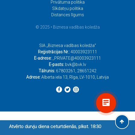
Privātuma politika
Sīkdatņu politika
Distances līgums
© 2025 • Biznesa vadības koledža
SIA „Biznesa vadības koledža”
Reģistrācijas Nr.:
40003923111
E-adrese:
_PRIVATE@40003923111
E-pasts:
bvk@bvk.lv
Tālrunis:
67803261
,
28651242
Adrese:
Alberta iela 13, Rīga, LV-1010, Latvija
Atvērto durvju diena ceturtdienās, plkst. 18:30