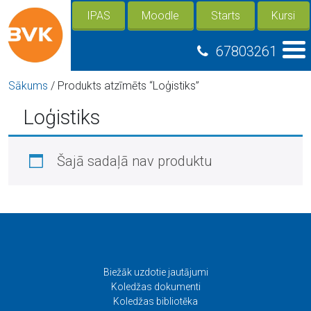
IPAS
Moodle
Starts
Kursi
67803261
Sākums
/ Produkts atzīmēts “Loģistiks”
Loģistiks
Šajā sadaļā nav produktu
Biežāk uzdotie jautājumi
Koledžas dokumenti
Koledžas bibliotēka