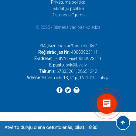
Privātuma politika
Sīkdatņu politika
Distances līgums
© 2025 • Biznesa vadības koledža
SIA „Biznesa vadības koledža”
Reģistrācijas Nr.:
40003923111
E-adrese:
_PRIVATE@40003923111
E-pasts:
bvk@bvk.lv
Tālrunis:
67803261
,
28651242
Adrese:
Alberta iela 13, Rīga, LV-1010, Latvija
Atvērto durvju diena ceturtdienās, plkst. 18:30