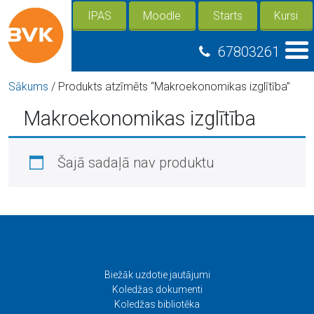
IPAS
Moodle
Starts
Kursi
67803261
Sākums
/ Produkts atzīmēts “Makroekonomikas izglītība”
Makroekonomikas izglītība
Šajā sadaļā nav produktu
Biežāk uzdotie jautājumi
Koledžas dokumenti
Koledžas bibliotēka