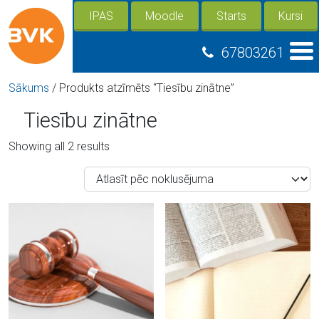
IPAS
Moodle
Starts
Kursi
67803261
Sākums
/ Produkts atzīmēts “Tiesību zinātne”
Tiesību zinātne
Showing all 2 results