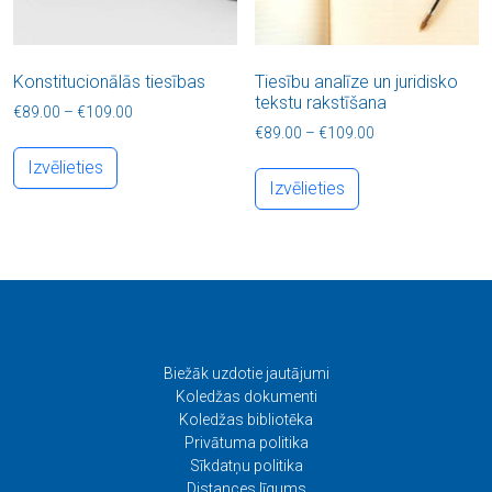
Konstitucionālās tiesības
Tiesību analīze un juridisko
tekstu rakstīšana
Price range: €89.00 through €109.00
€
89.00
–
€
109.00
Price range: €89
€
89.00
–
€
109.00
This product has multiple variants. The options
This product has
Izvēlieties
Izvēlieties
Biežāk uzdotie jautājumi
Koledžas dokumenti
Koledžas bibliotēka
Privātuma politika
Sīkdatņu politika
Distances līgums