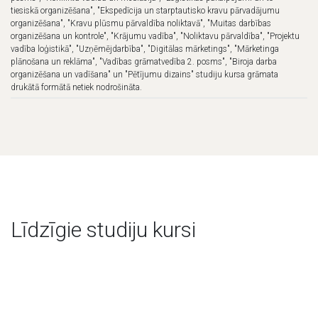
tiesiskā organizēšana", "Ekspedīcija un starptautisko kravu pārvadājumu
organizēšana", "Kravu plūsmu pārvaldība noliktavā", "Muitas darbības
organizēšana un kontrole", "Krājumu vadība", "Noliktavu pārvaldība", "Projektu
vadība loģistikā", "Uzņēmējdarbība", "Digitālas mārketings", "Mārketinga
plānošana un reklāma", "Vadības grāmatvedība 2. posms", "Biroja darba
organizēšana un vadīšana" un "Pētījumu dizains" studiju kursa grāmata
drukātā formātā netiek nodrošināta.
Līdzīgie studiju kursi