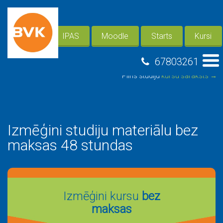
IPAS
Moodle
Starts
Kursi
67803261
Pilns studiju
kursu saraksts →
Izmēģini studiju materiālu bez
maksas 48 stundas
Izmēģini kursu
bez
maksas