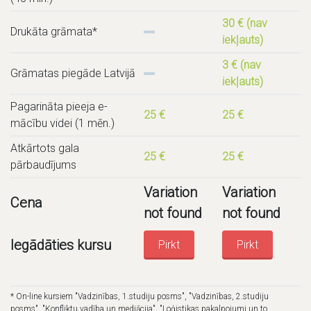
30 € (nav
Drukāta grāmata*
iekļauts)
3 € (nav
Grāmatas piegāde Latvijā
iekļauts)
Pagarināta pieeja e-
25 €
25 €
mācību videi (1 mēn.)
Atkārtots gala
25 €
25 €
pārbaudījums
Variation
Variation
Cena
not found
not found
Iegādāties kursu
Pirkt
Pirkt
* On-line kursiem "Vadzinības, 1.studiju posms", "Vadzinības, 2.studiju
posms", "Konfliktu vadība un mediācija", "Loģistikas pakalpojumi un to