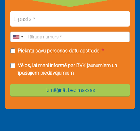
Piekrītu savu
personas datu apstrādei
*
Vēlos, lai mani informē par BVK jaunumiem un
īpašajiem piedāvājumiem
Izmēģināt bez maksas