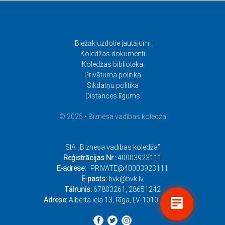
Biežāk uzdotie jautājumi
Koledžas dokumenti
Koledžas bibliotēka
Privātuma politika
Sīkdatņu politika
Distances līgums
© 2025 • Biznesa vadības koledža
SIA „Biznesa vadības koledža”
Reģistrācijas Nr.:
40003923111
E-adrese:
_PRIVATE@40003923111
E-pasts:
bvk@bvk.lv
Tālrunis:
67803261
,
28651242
Adrese:
Alberta iela 13, Rīga, LV-1010, Latvija