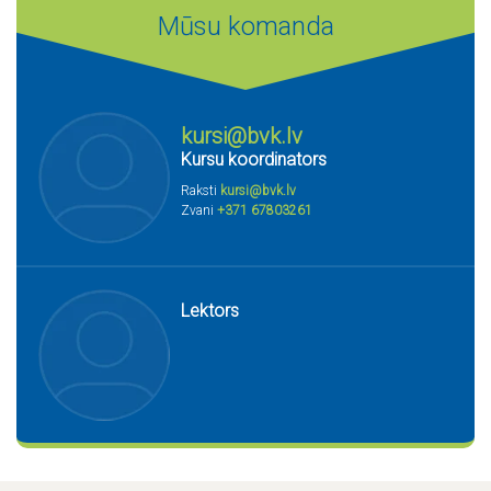
Mūsu komanda
kursi@bvk.lv
Kursu koordinators
Raksti
kursi@bvk.lv
Zvani
+371 67803261
Lektors