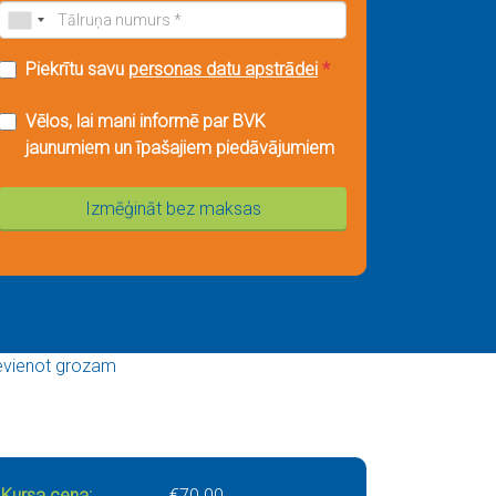
Piekrītu savu
personas datu apstrādei
*
Vēlos, lai mani informē par BVK
jaunumiem un īpašajiem piedāvājumiem
Izmēģināt bez maksas
evienot grozam
Kursa cena:
€
70.00