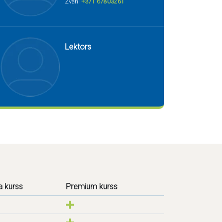
Zvani
+371 67803261
Lektors
a kurss
Premium kurss