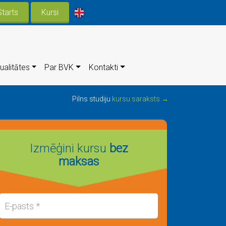
Starts
Kursi
ualitātes
Par BVK
Kontakti
Pilns studiju
kursu saraksts →
Izmēģini kursu
bez
maksas