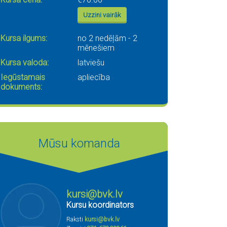
Uzzini vairāk
Kursa ilgums:
no 2 nedēļām - 2
mēnešiem
Kursa valoda:
latviešu
Iegūstamais
apliecība
dokuments:
Mūsu komanda
kursi@bvk.lv
Kursu koordinators
Raksti
kursi@bvk.lv