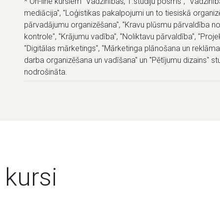
* On-line kursiem "Vadzinības, 1.studiju posms", "Vadzinīb
mediācija", "Loģistikas pakalpojumi un to tiesiskā organiz
pārvadājumu organizēšana", "Kravu plūsmu pārvaldība nol
kontrole", "Krājumu vadība", "Noliktavu pārvaldība", "Proje
"Digitālas mārketings", "Mārketinga plānošana un reklāma
darba organizēšana un vadīšana" un "Pētījumu dizains" st
nodrošināta.
 kursi