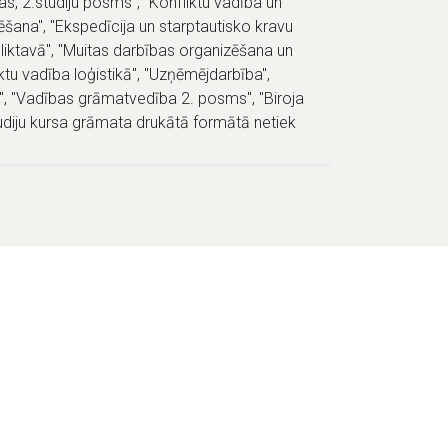
as, 2.studiju posms", "Konfliktu vadība un
ēšana", "Ekspedīcija un starptautisko kravu
iktavā", "Muitas darbības organizēšana un
ktu vadība loģistikā", "Uzņēmējdarbība",
", "Vadības grāmatvedība 2. posms", "Biroja
udiju kursa grāmata drukātā formātā netiek