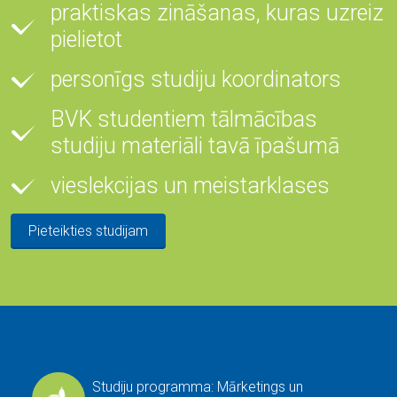
praktiskas zināšanas, kuras uzreiz
pielietot
personīgs studiju koordinators
BVK studentiem tālmācības
studiju materiāli tavā īpašumā
vieslekcijas un meistarklases
Pieteikties studijam
Studiju programma: Mārketings un