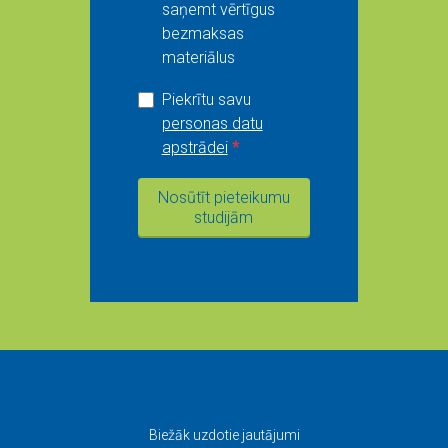
saņemt vērtīgus
bezmaksas
materiālus
Piekrītu savu
personas datu
apstrādei
*
Nosūtīt pieteikumu
studijām
Biežāk uzdotie jautājumi