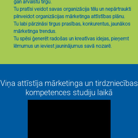
gan ārvalstu tirgū.
Tu pratīsi veidot savas organizācija tēlu un nepārtraukti
pilnveidot organizācijas mārketinga attīstības plānu.
Tu labi pārzināsi tirgus prasības, konkurentus, jaunākos
mārketinga trendus.
Tu spēsi ģenerēt radošas un kreatīvas idejas, pieņemt
lēmumus un ieviest jauninājumus savā nozarē.
Viņa attīstīja mārketinga un tirdzniecības
kompetences studiju laikā