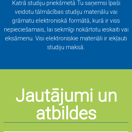
Katrā studiju priekšmetā Tu saņemsi īpaši
veidotu tālmācības studiju materiālu vai
grāmatu elektroniskā formātā, kurā ir viss
nepieciešamais, lai sekmīgi nokārtotu ieskaiti vai
eksāmenu. Visi elektroniskie materiāli ir iekļauti
studiju maksā.
Jautājumi un
atbildes