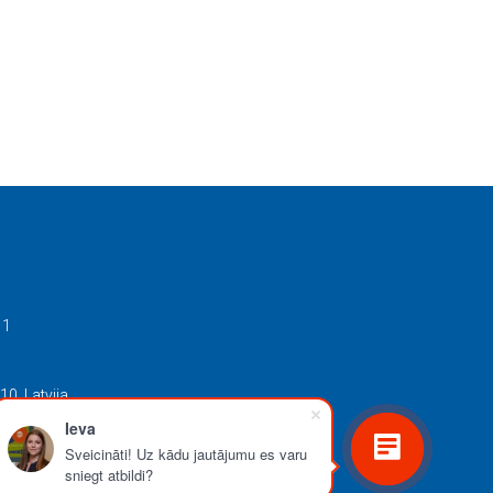
11
10, Latvija
Ieva
Sveicināti! Uz kādu jautājumu es varu
sniegt atbildi?