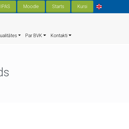
IPAS
Moodle
Starts
Kursi
ualitātes
Par BVK
Kontakti
ds