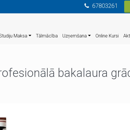
67803261
Studiju Maksa
Tālmācība
Uzņemšana
Online Kursi
Akt
rofesionālā bakalaura grā