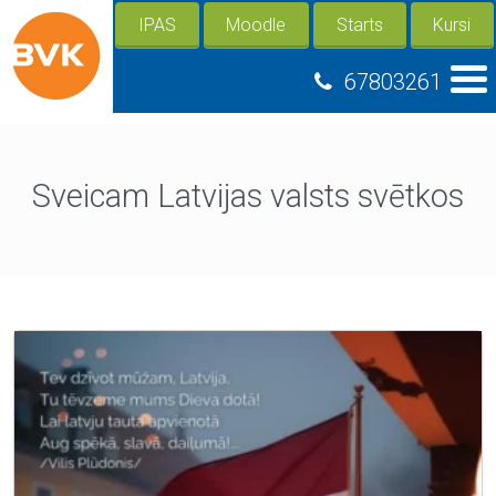
IPAS
Moodle
Starts
Kursi
67803261
Sveicam Latvijas valsts svētkos