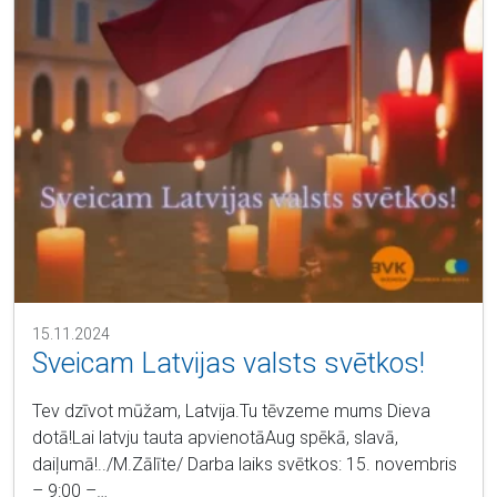
15.11.2024
Sveicam Latvijas valsts svētkos!
Tev dzīvot mūžam, Latvija.Tu tēvzeme mums Dieva
dotā!Lai latvju tauta apvienotāAug spēkā, slavā,
daiļumā!../M.Zālīte/ Darba laiks svētkos: 15. novembris
– 9:00 –…