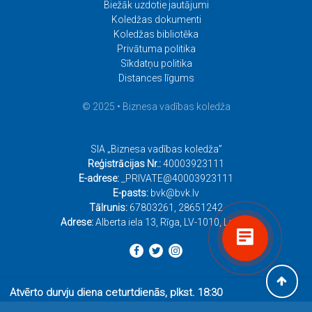
Biežāk uzdotie jautājumi
Koledžas dokumenti
Koledžas bibliotēka
Privātuma politika
Sīkdatņu politika
Distances līgums
© 2025 • Biznesa vadības koledža
SIA „Biznesa vadības koledža”
Reģistrācijas Nr.:
40003923111
E-adrese:
_PRIVATE@40003923111
E-pasts:
bvk@bvk.lv
Tālrunis:
67803261
,
28651242
Adrese:
Alberta iela 13, Rīga, LV-1010, Latvija
Atvērto durvju diena ceturtdienās, plkst. 18:30