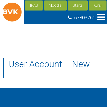
IPAS
Moodle
Starts
Kursi
67803261
User Account – New