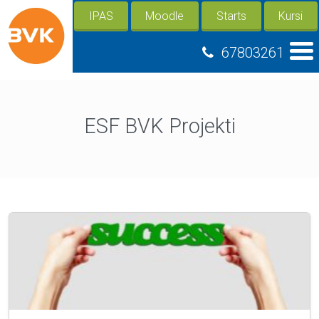
IPAS
Moodle
Starts
Kursi
67803261
ESF BVK Projekti