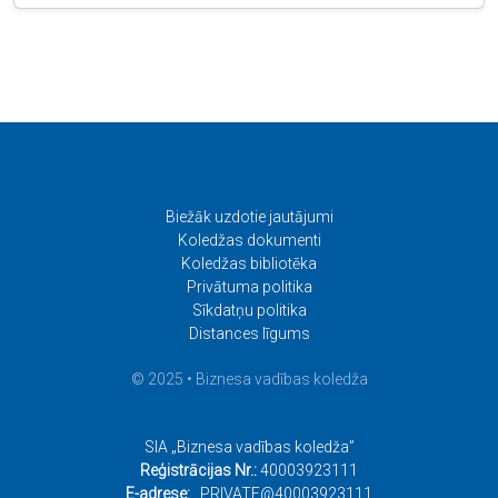
Biežāk uzdotie jautājumi
Koledžas dokumenti
Koledžas bibliotēka
Privātuma politika
Sīkdatņu politika
Distances līgums
© 2025 • Biznesa vadības koledža
SIA „Biznesa vadības koledža”
Reģistrācijas Nr.:
40003923111
E-adrese:
_PRIVATE@40003923111