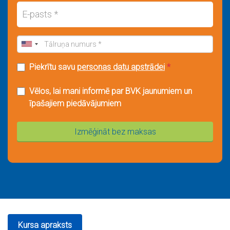
Piekrītu savu
personas datu apstrādei
*
Vēlos, lai mani informē par BVK jaunumiem un
īpašajiem piedāvājumiem
Izmēģināt bez maksas
Kursa apraksts