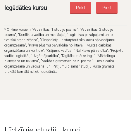
Iegādāties kursu
Pirkt
Pirkt
* On-line kursiem "Vadzinības, 1.studiju posms", "Vadzinības, 2.studiju
posms", "Konfliktu vadība un mediācija", "Loģistikas pakalpojumi un to
tiesiskā organizēšana", "Ekspedīcija un starptautisko kravu pārvadājumu
organizēšana", "Kravu plūsmu pārvaldība noliktavā", "Muitas darbības
organizēšana un kontrole", "Krājumu vadība", "Noliktavu pārvaldība", "Projektu
vadība loģistikā", "Uzņēmējdarbība", "Digitālas mārketings", "Mārketinga
plānošana un reklāma", "Vadības grāmatvedība 2. posms", "Biroja darba
organizēšana un vadīšana" un "Pētījumu dizains" studiju kursa grāmata
drukātā formātā netiek nodrošināta.
Līdzīgie studiju kursi