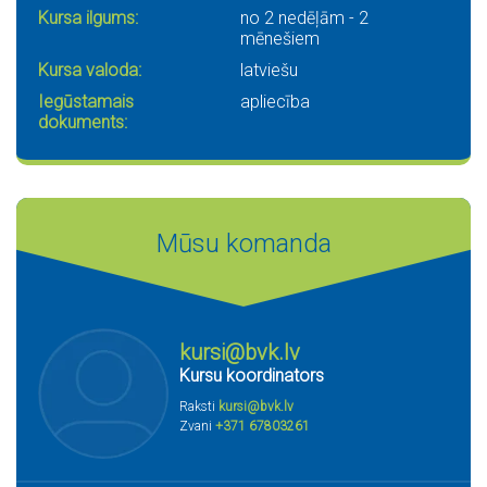
Kursa ilgums:
no 2 nedēļām - 2
mēnešiem
Kursa valoda:
latviešu
Iegūstamais
apliecība
dokuments:
Mūsu komanda
kursi@bvk.lv
Kursu koordinators
Raksti
kursi@bvk.lv
Zvani
+371 67803261