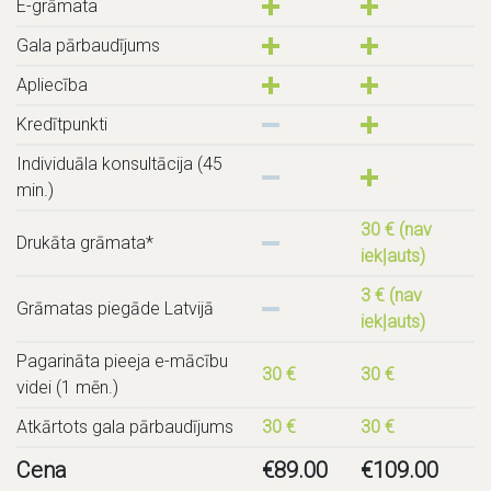
E-grāmata
Gala pārbaudījums
Apliecība
Kredītpunkti
Individuāla konsultācija (45
min.)
30 € (nav
Drukāta grāmata*
iekļauts)
3 € (nav
Grāmatas piegāde Latvijā
iekļauts)
Pagarināta pieeja e-mācību
30 €
30 €
videi (1 mēn.)
Atkārtots gala pārbaudījums
30 €
30 €
Cena
€
89.00
€
109.00