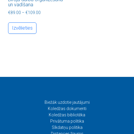
un vadīšana
Price range: €89.00 through €109.00
€
89.00
–
€
109.00
This product has multiple variants. The optio
Izvēlieties
Biežāk uzdotie jautājumi
Koledžas dokumenti
Koledžas bibliotēka
Privātuma politika
Sīkdatņu politika
Distances līgums