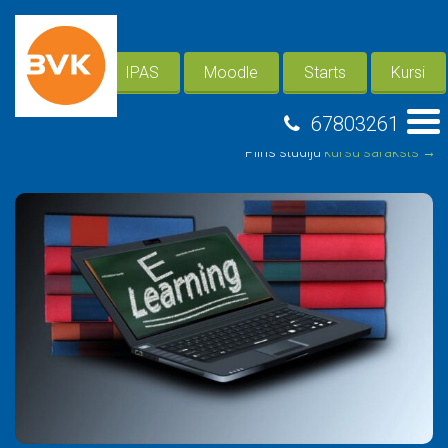
IPAS
Moodle
Starts
Kursi
67803261
Pilns studiju
kursu saraksts →