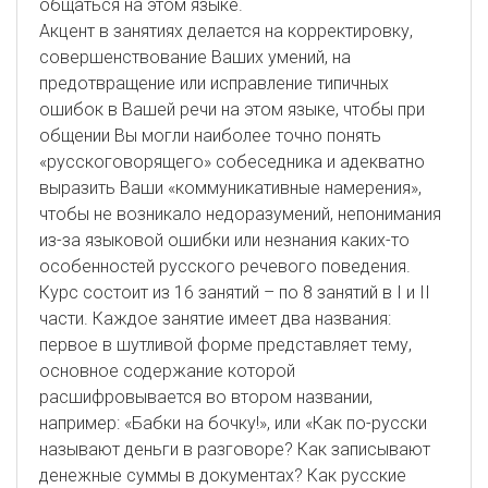
общаться на этом языке.
Акцент в занятиях делается на корректировку,
совершенствование Ваших умений, на
предотвращение или исправление типичных
ошибок в Вашей речи на этом языке, чтобы при
общении Вы могли наиболее точно понять
«русскоговорящего» собеседника и адекватно
выразить Ваши «коммуникативные намерения»,
чтобы не возникало недоразумений, непонимания
из-за языковой ошибки или незнания каких-то
особенностей русского речевого поведения.
Курс состоит из 16 занятий – по 8 занятий в I и II
части. Каждое занятие имеет два названия:
первое в шутливой форме представляет тему,
основное содержание которой
расшифровывается во втором названии,
например: «Бабки на бочку!», или «Как по-русски
называют деньги в разговоре? Как записывают
денежные суммы в документах? Как русские