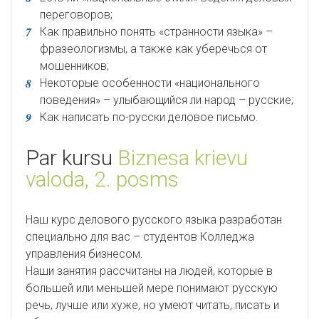
переговоров;
Как правильно понять «странности языка» –
фразеологизмы, а также как уберечься от
мошенников;
Некоторые особенности «национального
поведения» – улыбающийся ли народ – русские;
Как написать по-русски деловое письмо.
Par kursu
Biznesa krievu
valoda, 2. posms
Наш курс делового русского языка разработан
специально для вас – студентов Колледжа
управления бизнесом.
Наши занятия рассчитаны на людей, которые в
большей или меньшей мере понимают русскую
речь, лучше или хуже, но умеют читать, писать и