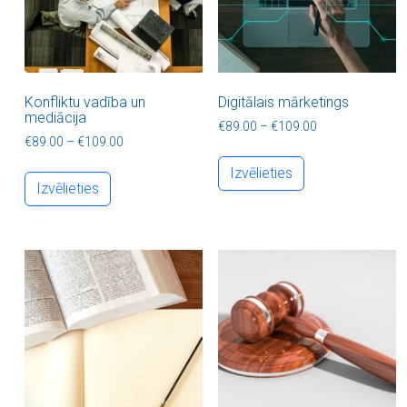
Konfliktu vadība un
Digitālais mārketings
mediācija
Price range: €8
€
89.00
–
€
109.00
Price range: €89.00 through €109.00
€
89.00
–
€
109.00
This product ha
This product has multiple variants. The optio
Izvēlieties
Izvēlieties