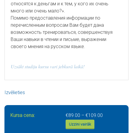
относятся к деньгам и к тем, у кого их очень
много или очень мало?».
Помимо предоставления информации по
перечисленным вопросам Вам будет дана
возможность тренироваться, совершенствуя
Ваши навыки в чтении и письме, выражении
своего мнения на русском языке.
Uzsākt studiju kursu vari jebkurā laikā!
Izvēlieties
Price range: €
Kursa cena:
€
89.00
–
€
109.00
Uzzini vairāk