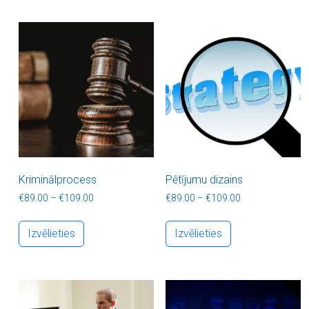
Kriminālprocess
Pētījumu dizains
Price range: €89.00 through €109.00
Price range: €8
€
89.00
–
€
109.00
€
89.00
–
€
109.00
This product has multiple variants. The optio
This product ha
Izvēlieties
Izvēlieties