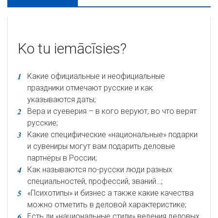
Ko tu iemācīsies?
Kакие официальные и неофициальные
праздники отмечают русские и как
указываются даты;
Bера и суеверия – в кого веруют, во что верят
русские;
Kакие специфические «национальные» подарки
и сувениры могут вам подарить деловые
партнёры в России;
Как называются по-русски люди разных
специальностей, профессий, званий…;
«Психотипы» и бизнес а также какие качества
можно отметить в деловой характеристике;
Есть ли «национальные стили» ведения деловых