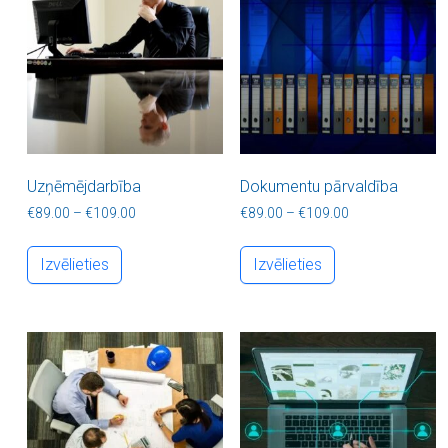
Uzņēmējdarbība
Dokumentu pārvaldība
Price range: €89.00 through €109.00
Price range: €8
€
89.00
–
€
109.00
€
89.00
–
€
109.00
This product has multiple variants. The optio
This product ha
Izvēlieties
Izvēlieties