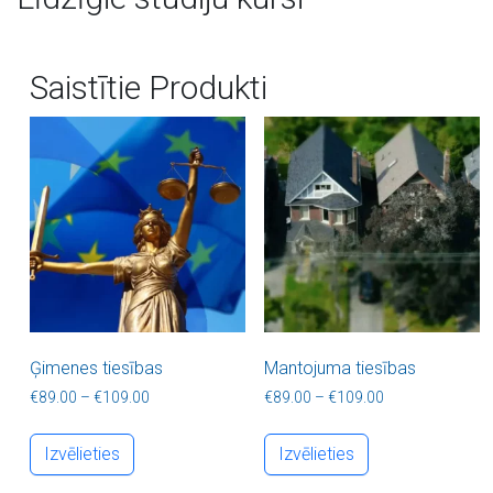
Saistītie Produkti
Ģimenes tiesības
Mantojuma tiesības
Price range: €89.00 through €109.00
Price range: €8
€
89.00
–
€
109.00
€
89.00
–
€
109.00
This product has multiple variants. The optio
This product ha
Izvēlieties
Izvēlieties