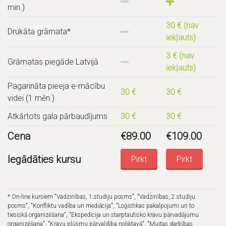
min.)
30 € (nav
Drukāta grāmata*
iekļauts)
3 € (nav
Grāmatas piegāde Latvijā
iekļauts)
Pagarināta pieeja e-mācību
30 €
30 €
videi (1 mēn.)
Atkārtots gala pārbaudījums
30 €
30 €
Cena
€
89.00
€
109.00
Iegādāties kursu
Pirkt
Pirkt
* On-line kursiem "Vadzinības, 1.studiju posms", "Vadzinības, 2.studiju
posms", "Konfliktu vadība un mediācija", "Loģistikas pakalpojumi un to
tiesiskā organizēšana", "Ekspedīcija un starptautisko kravu pārvadājumu
organizēšana", "Kravu plūsmu pārvaldība noliktavā", "Muitas darbības