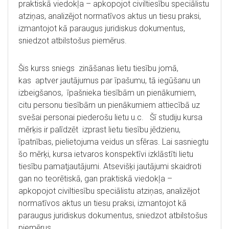
praktiskā viedokļa – apkopojot civiltiesību speciālistu
atziņas, analizējot normatīvos aktus un tiesu praksi,
izmantojot kā paraugus juridiskus dokumentus,
sniedzot atbilstošus piemērus.
Šis kurss sniegs zināšanas lietu tiesību jomā,
kas aptver jautājumus par īpašumu, tā iegūšanu un
izbeigšanos, īpašnieka tiesībām un pienākumiem,
citu personu tiesībām un pienākumiem attiecībā uz
svešai personai piederošu lietu u.c. Šī studiju kursa
mērķis ir palīdzēt izprast lietu tiesību jēdzienu,
īpatnības, pielietojuma veidus un sfēras. Lai sasniegtu
šo mērķi, kursa ietvaros konspektīvi izklāstīti lietu
tiesību pamatjautājumi. Atsevišķi jautājumi skaidroti
gan no teorētiskā, gan praktiskā viedokļa –
apkopojot civiltiesību speciālistu atziņas, analizējot
normatīvos aktus un tiesu praksi, izmantojot kā
paraugus juridiskus dokumentus, sniedzot atbilstošus
piemērus.