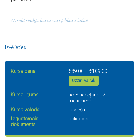
Uzsākt studiju kursu vari jebkurā laikā!
Izvēlieties
Price range: €
Kursa cena:
€
89.00
–
€
109.00
Uzzini vairāk
Kursa ilgums:
no 3 nedēļām - 2
mēnešiem
Kursa valoda:
latviešu
Iegūstamais
apliecība
dokuments: