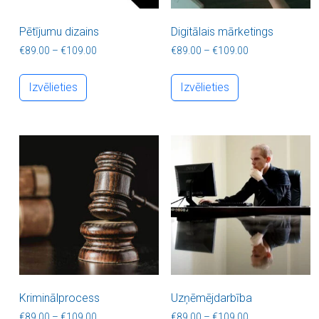
Pētījumu dizains
Digitālais mārketings
Price range: €89.00 through €109.00
Price range: €8
€
89.00
–
€
109.00
€
89.00
–
€
109.00
This product has multiple variants. The optio
This product ha
Izvēlieties
Izvēlieties
Kriminālprocess
Uzņēmējdarbība
Price range: €89.00 through €109.00
Price range: €8
€
89.00
–
€
109.00
€
89.00
–
€
109.00