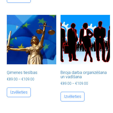
Ģimenes tiesības
Biroja darba organizēšana
un vadīšana
Price range: €89.00 through €109.00
€
89.00
–
€
109.00
Price range: €8
€
89.00
–
€
109.00
This product has multiple variants. The optio
This product ha
Izvēlieties
Izvēlieties