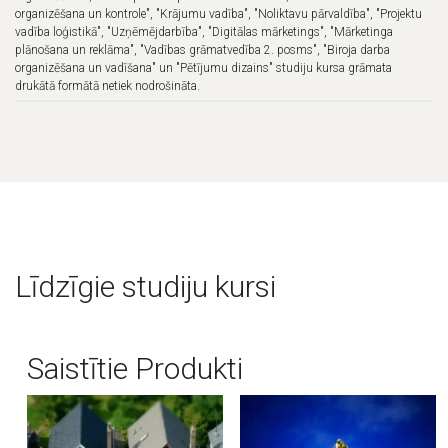
organizēšana un kontrole", "Krājumu vadība", "Noliktavu pārvaldība", "Projektu
vadība loģistikā", "Uzņēmējdarbība", "Digitālas mārketings", "Mārketinga
plānošana un reklāma", "Vadības grāmatvedība 2. posms", "Biroja darba
organizēšana un vadīšana" un "Pētījumu dizains" studiju kursa grāmata
drukātā formātā netiek nodrošināta.
Līdzīgie studiju kursi
Saistītie Produkti