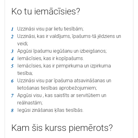
Ko tu iemācīsies?
Uzzināsi visu par lietu tiesībām;
Uzzināsi, kas ir valdījums, īpašums-tā jēdziens un
veidi;
Apgūsi īpašumu iegūšanu un izbeigšanos;
Iemācīsies, kas ir kopīpašums.
Iemācīsies, kas ir pirmpirkuma un izpirkuma
tiesība;
Uzzināsi visu par īpašuma atsavināšanas un
lietošanas tiesības aprobežojumiem;
Apgūsi visu , kas saistīts ar servitūtiem un
reālnastām;
Iegūsi zināšanas ķīlas tiesībās.
Kam šis kurss piemērots?