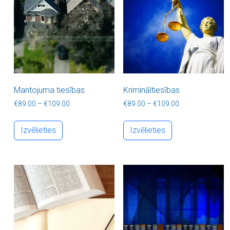
Mantojuma tiesības
Krimināltiesības
Price range: €89.00 through €109.00
Price range: €8
€
89.00
–
€
109.00
€
89.00
–
€
109.00
This product has multiple variants. The optio
This product ha
Izvēlieties
Izvēlieties