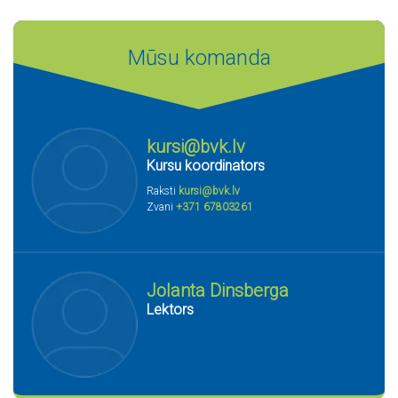
Mūsu komanda
kursi@bvk.lv
Kursu koordinators
Raksti
kursi@bvk.lv
Zvani
+371 67803261
Jolanta Dinsberga
Lektors