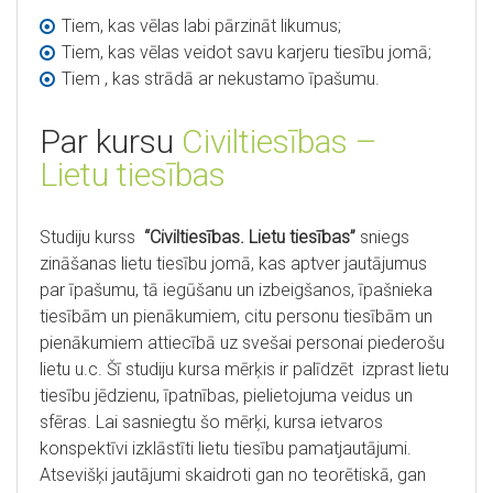
Tiem, kas vēlas labi pārzināt likumus;
Tiem, kas vēlas veidot savu karjeru tiesību jomā;
Tiem , kas strādā ar nekustamo īpašumu.
Par kursu
Civiltiesības –
Lietu tiesības
Studiju kurss
“Civiltiesības. Lietu tiesības”
sniegs
zināšanas lietu tiesību jomā, kas aptver jautājumus
par īpašumu, tā iegūšanu un izbeigšanos, īpašnieka
tiesībām un pienākumiem, citu personu tiesībām un
pienākumiem attiecībā uz svešai personai piederošu
lietu u.c. Šī studiju kursa mērķis ir palīdzēt izprast lietu
tiesību jēdzienu, īpatnības, pielietojuma veidus un
sfēras. Lai sasniegtu šo mērķi, kursa ietvaros
konspektīvi izklāstīti lietu tiesību pamatjautājumi.
Atsevišķi jautājumi skaidroti gan no teorētiskā, gan