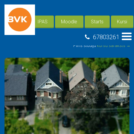
IPAS
Moodle
Starts
Kursi
67803261
Pilns studiju
kursu saraksts →