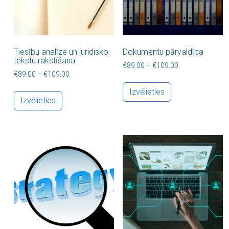
Tiesību analīze un juridisko
Dokumentu pārvaldība
tekstu rakstīšana
Price range: €8
€
89.00
–
€
109.00
Price range: €89.00 through €109.00
€
89.00
–
€
109.00
This product ha
This product has multiple variants. The optio
Izvēlieties
Izvēlieties