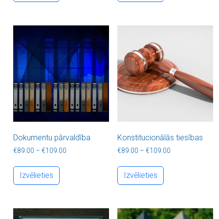
Dokumentu pārvaldība
Konstitucionālās tiesības
Price range: €89.00 through €109.00
Price range: €8
€
89.00
–
€
109.00
€
89.00
–
€
109.00
This product has multiple variants. The optio
This product ha
Izvēlieties
Izvēlieties