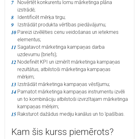
Novērtēt konkurentu lomu mārketinga plāna
izstrādē;
Identificēt mērķa tirgu;
Izstrādāt produkta vērtības piedāvājumu;
Pareizi izvēlēties cenu veidošanas un ietekmes
elementus;
Sagatavot mārketinga kampaņas darba
uzdevumu (briefs);
Nodefinēt KPI un izmērīt mārketinga kampaņas
rezultātus, atbilstoši mārketinga kampaņas
mērķim;
Izstrādāt mārketinga kampaņas vēstījumu;
Pamatot mārketinga kampaņas instrumentu izvēli
un to kombināciju atbilstoši izvirzītajam mārketinga
kampaņas mērķim;
Raksturot dažādus mediju kanālus un to īpašības.
Kam šis kurss piemērots?