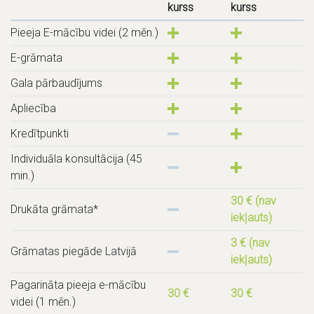
kurss
kurss
Pieeja E-mācību videi (2 mēn.)
E-grāmata
Gala pārbaudījums
Apliecība
Kredītpunkti
Individuāla konsultācija (45
min.)
30 € (nav
Drukāta grāmata*
iekļauts)
3 € (nav
Grāmatas piegāde Latvijā
iekļauts)
Pagarināta pieeja e-mācību
30 €
30 €
videi (1 mēn.)