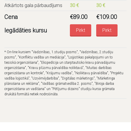
Atkārtots gala pārbaudījums
30 €
30 €
Cena
€
89.00
€
109.00
Iegādāties kursu
Pirkt
Pirkt
* On-line kursiem "Vadzinības, 1.studiju posms", "Vadzinības, 2.studiju
posms", "Konfliktu vadība un mediācija", "Loģistikas pakalpojumi un to
tiesiskā organizēšana", "Ekspedīcija un starptautisko kravu pārvadājumu
organizēšana", "Kravu plūsmu pārvaldība noliktavā", "Muitas darbības
organizēšana un kontrole", "Krājumu vadība", "Noliktavu pārvaldība", "Projektu
vadība loģistikā", "Uzņēmējdarbība", "Digitālas mārketings", "Mārketinga
plānošana un reklāma", "Vadības grāmatvedība 2. posms", "Biroja darba
organizēšana un vadīšana" un "Pētījumu dizains" studiju kursa grāmata
drukātā formātā netiek nodrošināta.