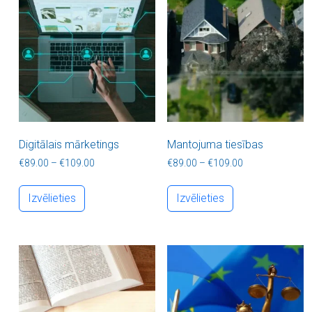
Digitālais mārketings
Mantojuma tiesības
Price range: €89.00 through €109.00
Price range: €8
€
89.00
–
€
109.00
€
89.00
–
€
109.00
This product has multiple variants. The optio
This product ha
Izvēlieties
Izvēlieties