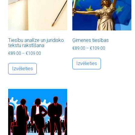
Tiesību analīze un juridisko
Ģimenes tiesības
tekstu rakstīšana
Price range: €8
€
89.00
–
€
109.00
Price range: €89.00 through €109.00
€
89.00
–
€
109.00
This product ha
This product has multiple variants. The optio
Izvēlieties
Izvēlieties