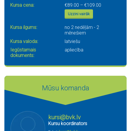
Price range: €
Kursa cena:
€
89.00
–
€
109.00
Uzzini vairāk
Kursa ilgums:
no 2 nedēļām - 2
mēnešiem
Kursa valoda:
latviešu
Iegūstamais
apliecība
dokuments:
Mūsu komanda
kursi@bvk.lv
Kursu koordinators