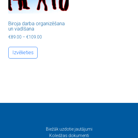
Biroja darba organizēšana
un vadīšana
Price range: €89.00 through €109.00
€
89.00
–
€
109.00
This product has multiple variants. The optio
Izvēlieties
Biežāk uzdotie jautājumi
Koledžas dokumenti