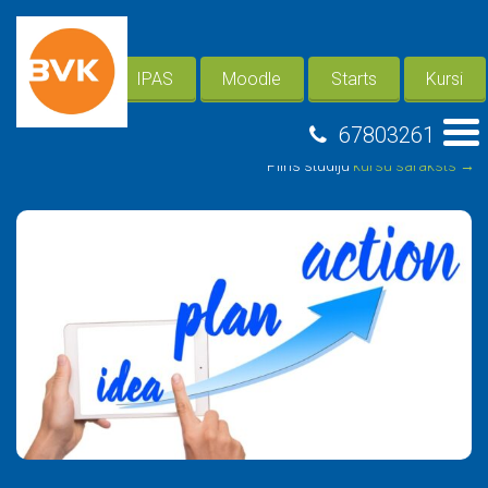
IPAS
Moodle
Starts
Kursi
67803261
Pilns studiju
kursu saraksts →