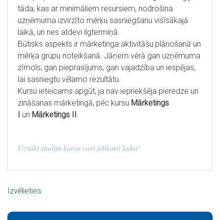
tāda, kas ar minimāliem resursiem, nodrošina
uzņēmuma izvirzīto mērķu sasniegšanu visīsākajā
laikā, un nes atdevi ilgtermiņā.
Būtisks aspekts ir mārketinga aktivitāšu plānošanā un
mērķa grupu noteikšanā. Jāņem vērā gan uzņēmuma
zīmols, gan pieprasījums, gan vajadzība un iespējas,
lai sasniegtu vēlamo rezultātu.
Kursu ieteicams apgūt, ja nav iepriekšēja pieredze un
zināšanas mārketingā, pēc kursu
Mārketings
I
un
Mārketings II
.
Uzsākt studiju kursu vari jebkurā laikā!
Izvēlieties