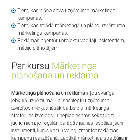
Tiem, kas plāno sava uzņēmuma mārketinga
kampaņas;
Tiem, kas strādā mārketingā un plāno uzņēmuma
mārketinga kampaņas;
Reklāmas aģentūru projektu vadītāju asistentiem,
mēdiju plānotājiem;
Par kursu
Mārketinga
plānošana un reklāma
Mārketinga plānošana un reklāma
ir ļoti svarīga
jebkurā uzņēmumā. Lai sasniegtu uzņēmuma
izvirzītos mērķus, jāsāk darbs pie mārketinga
stratēģijas izveides. Ir nepieciešams sekot līdzi
jaunumiem, jo regulāri parādās jaunas iespējas jauni
instrumenti, kurus var un vajag izmantot reklāmas
kampaņu realizēšanā. Labākā mārketinga stratēģija ir