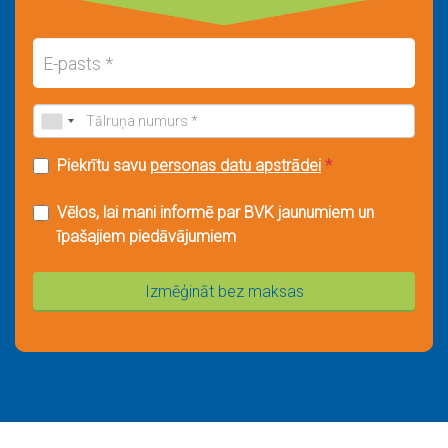
Piekrītu savu
personas datu apstrādei
*
Vēlos, lai mani informē par BVK jaunumiem un
īpašajiem piedāvājumiem
Izmēģināt bez maksas