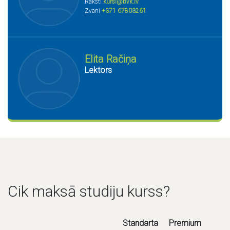
Raksti
kursi@bvk.lv
Zvani
+371 67803261
Elita Račiņa
Lektors
Cik maksā studiju kurss?
Standarta
Premium