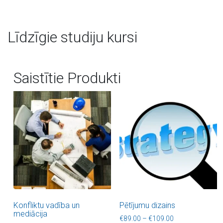
Līdzīgie studiju kursi
Saistītie Produkti
Konfliktu vadība un
Pētījumu dizains
mediācija
Price range: €8
€
89.00
–
€
109.00