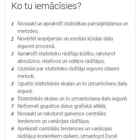
Ko tu iemācīsies?
Nosaukt un aprakstīt statistikas pamatjēdzienus un
metodes;
Novērtēt iespējamās un esošās kļūdas datu
ieguves procesā;
Aprakstīt statistisko rādītāju būtību, raksturot
absolūtos, relatīvos un vidējos rādītājus;
Uzzināsi par statistisko rādītāju ieguves izlases
metodi;
Izpatīsi statistiskās skalas un to izmantošanu datu
ieguvē;
Statistiskās skalas un to izmantošana datu ieguvē;
Noformēt grupētos datus grafiskā attēlā;
Nosaukt un raksturot galvenos centrālās
tendences un variācijas rādītājus;
Aprēķināt centrālās tendences un variācijas
rādītājus konkrētiem datiem, izmantojot Excel