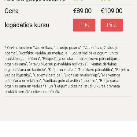
Cena
€
89.00
€
109.00
Iegādāties kursu
Pirkt
Pirkt
* On-line kursiem "Vadzinības, 1.studiju posms", "Vadzinības, 2.studiju
posms", "Konfliktu vadība un mediācija", "Loģistikas pakalpojumi un to
tiesiskā organizēšana", "Ekspedīcija un starptautisko kravu pārvadājumu
organizēšana", "Kravu plūsmu pārvaldība noliktavā", "Muitas darbības
organizēšana un kontrole", "Krājumu vadība", "Noliktavu pārvaldība", "Projektu
vadība loģistikā", "Uzņēmējdarbība", "Digitālas mārketings", "Mārketinga
plānošana un reklāma", "Vadības grāmatvedība 2. posms", "Biroja darba
organizēšana un vadīšana" un "Pētījumu dizains" studiju kursa grāmata
drukātā formātā netiek nodrošināta.