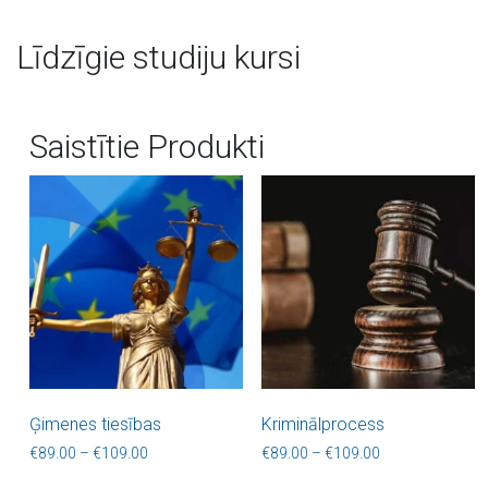
Līdzīgie studiju kursi
Saistītie Produkti
Ģimenes tiesības
Kriminālprocess
Price range: €89.00 through €109.00
Price range: €8
€
89.00
–
€
109.00
€
89.00
–
€
109.00
This product has multiple variants. The optio
This product ha