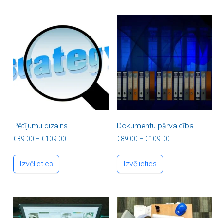
Pētījumu dizains
Dokumentu pārvaldība
Price range: €89.00 through €109.00
Price range: €8
€
89.00
–
€
109.00
€
89.00
–
€
109.00
This product has multiple variants. The optio
This product ha
Izvēlieties
Izvēlieties