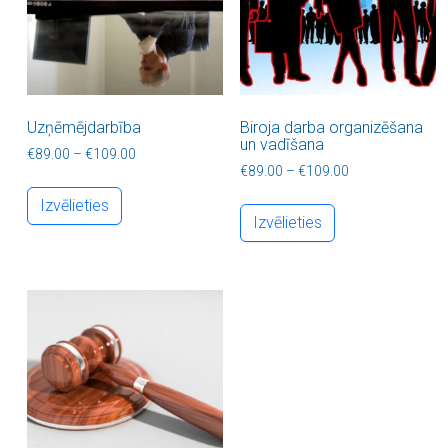
Uzņēmējdarbība
Biroja darba organizēšana
un vadīšana
Price range: €89.00 through €109.00
€
89.00
–
€
109.00
Price range: €8
€
89.00
–
€
109.00
This product has multiple variants. The optio
This product ha
Izvēlieties
Izvēlieties