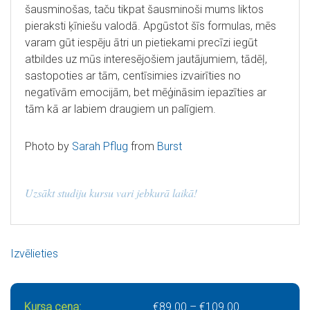
šausminošas, taču tikpat šausminoši mums liktos
pieraksti ķīniešu valodā. Apgūstot šīs formulas, mēs
varam gūt iespēju ātri un pietiekami precīzi iegūt
atbildes uz mūs interesējošiem jautājumiem, tādēļ,
sastopoties ar tām, centīsimies izvairīties no
negatīvām emocijām, bet mēģināsim iepazīties ar
tām kā ar labiem draugiem un palīgiem.
Photo by
Sarah Pflug
from
Burst
Uzsākt studiju kursu vari jebkurā laikā!
Izvēlieties
Price range: €
Kursa cena:
€
89.00
–
€
109.00