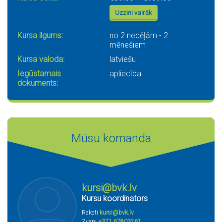
Uzzini vairāk
Kursa ilgums:
no 2 nedēļām - 2
mēnešiem
Kursa valoda:
latviešu
Iegūstamais
apliecība
dokuments:
Mūsu komanda
kursi@bvk.lv
Kursu koordinators
Raksti
kursi@bvk.lv
Zvani
+371 67803261