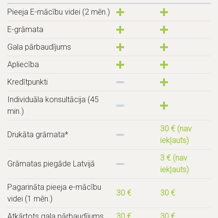
Pieeja E-mācību videi (2 mēn.)
E-grāmata
Gala pārbaudījums
Apliecība
Kredītpunkti
Individuāla konsultācija (45
min.)
30 € (nav
Drukāta grāmata*
iekļauts)
3 € (nav
Grāmatas piegāde Latvijā
iekļauts)
Pagarināta pieeja e-mācību
30 €
30 €
videi (1 mēn.)
Atkārtots gala pārbaudījums
30 €
30 €