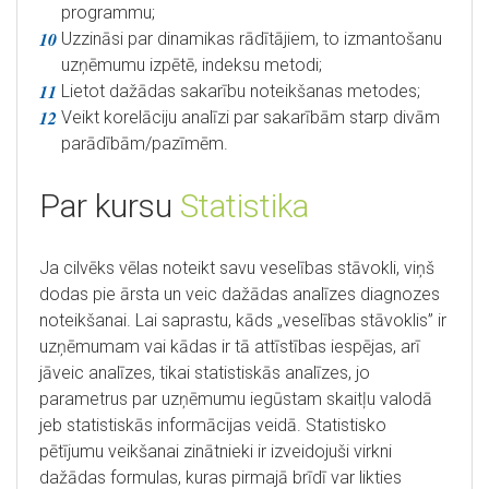
programmu;
Uzzināsi par dinamikas rādītājiem, to izmantošanu
uzņēmumu izpētē, indeksu metodi;
Lietot dažādas sakarību noteikšanas metodes;
Veikt korelāciju analīzi par sakarībām starp divām
parādībām/pazīmēm.
Par kursu
Statistika
Ja cilvēks vēlas noteikt savu veselības stāvokli, viņš
dodas pie ārsta un veic dažādas analīzes diagnozes
noteikšanai. Lai saprastu, kāds „veselības stāvoklis” ir
uzņēmumam vai kādas ir tā attīstības iespējas, arī
jāveic analīzes, tikai statistiskās analīzes, jo
parametrus par uzņēmumu iegūstam skaitļu valodā
jeb statistiskās informācijas veidā. Statistisko
pētījumu veikšanai zinātnieki ir izveidojuši virkni
dažādas formulas, kuras pirmajā brīdī var likties