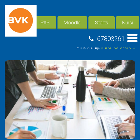
IPAS
Moodle
Starts
Kursi
67803261
Pilns studiju
kursu saraksts →