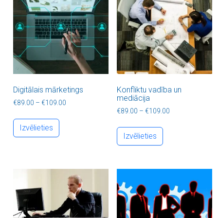
Digitālais mārketings
Konfliktu vadība un
mediācija
Price range: €89.00 through €109.00
€
89.00
–
€
109.00
Price range: €8
€
89.00
–
€
109.00
This product has multiple variants. The optio
This product ha
Izvēlieties
Izvēlieties