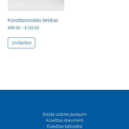
Konstitucionālās tiesības
Price range: €89.00 through €109.00
€
89.00
–
€
109.00
This product has multiple variants. The optio
Izvēlieties
Biežāk uzdotie jautājumi
Koledžas dokumenti
Koledžas bibliotēka