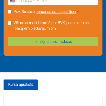
Piekrītu savu
personas datu apstrādei
*
Vēlos, lai mani informē par BVK jaunumiem un
īpašajiem piedāvājumiem
Izmēģināt bez maksas
Kursa apraksts